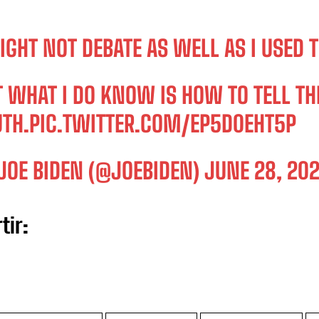
IGHT NOT DEBATE AS WELL AS I USED T
T WHAT I DO KNOW IS HOW TO TELL TH
UTH.
PIC.TWITTER.COM/EP5D0EHT5P
JOE BIDEN (@JOEBIDEN)
JUNE 28, 20
tir: