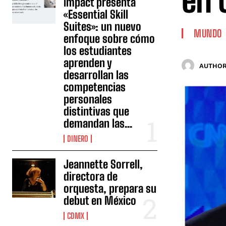
en 
Impact presenta
«Essential Skill
Suites»: un nuevo
MUNDO
enfoque sobre cómo
los estudiantes
aprenden y
AUTHOR
desarrollan las
competencias
personales
distintivas que
demandan las...
DINERO
Jeannette Sorrell,
directora de
orquesta, prepara su
debut en México
CDMX