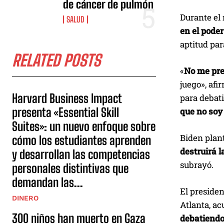
de cáncer de pulmón
Durante el 
SALUD
en el poder
aptitud par
RELATED POSTS
«
No me pre
juego», afi
Harvard Business Impact
para debati
presenta «Essential Skill
que no soy
Suites»: un nuevo enfoque sobre
Biden plant
cómo los estudiantes aprenden
destruirá 
y desarrollan las competencias
subrayó.
personales distintivas que
demandan las...
El preside
DINERO
Atlanta, ac
300 niños han muerto en Gaza
debatiendo 