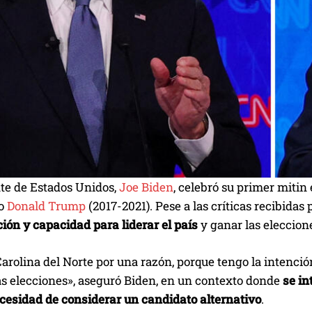
nte de Estados Unidos,
Joe Biden
, celebró su primer mitin
no
Donald Trump
(2017-2021). Pese a las críticas recibida
ión y capacidad para liderar el país
y ganar las eleccio
arolina del Norte por una razón, porque tengo la intenci
s elecciones», aseguró Biden, en un contexto donde
se in
ecesidad de considerar un candidato alternativo
.