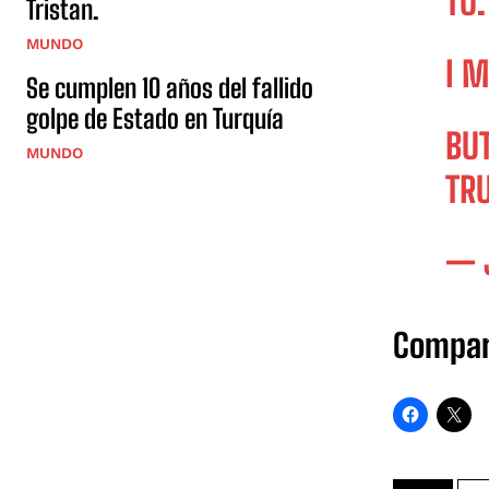
TO.
Tristan.
MUNDO
I M
Se cumplen 10 años del fallido
golpe de Estado en Turquía
BU
MUNDO
TR
— 
Compar