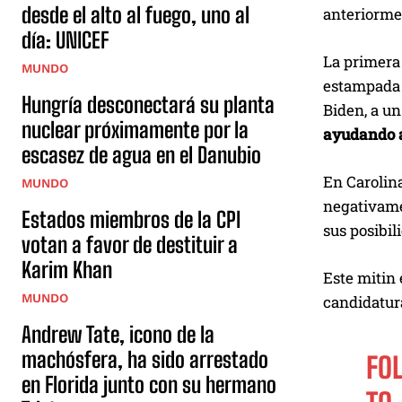
desde el alto al fuego, uno al
anteriorme
día: UNICEF
La primera 
MUNDO
estampada e
Hungría desconectará su planta
Biden, a un
nuclear próximamente por la
ayudando a
escasez de agua en el Danubio
En Carolina
MUNDO
negativame
Estados miembros de la CPI
sus posibil
votan a favor de destituir a
Karim Khan
Este mitin 
MUNDO
candidatur
Andrew Tate, icono de la
machósfera, ha sido arrestado
FOL
en Florida junto con su hermano