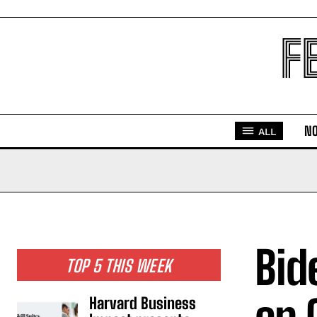
F
NO
ALL
Bid
TOP 5 THIS WEEK
Harvard Business