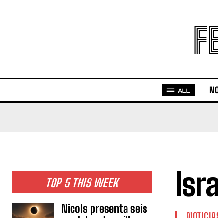
F
NO
ALL
Isr
TOP 5 THIS WEEK
Nicols presenta seis
NOTICIA