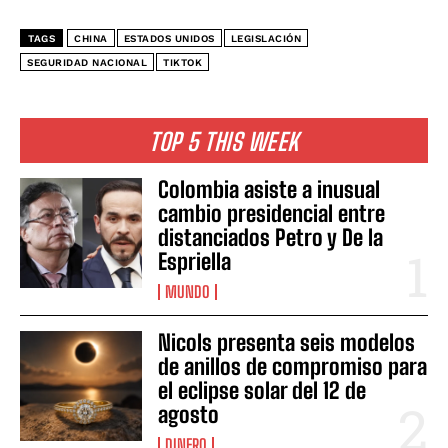
TAGS
CHINA
ESTADOS UNIDOS
LEGISLACIÓN
SEGURIDAD NACIONAL
TIKTOK
TOP 5 THIS WEEK
Colombia asiste a inusual
cambio presidencial entre
distanciados Petro y De la
Espriella
MUNDO
Nicols presenta seis modelos
de anillos de compromiso para
el eclipse solar del 12 de
agosto
DINERO