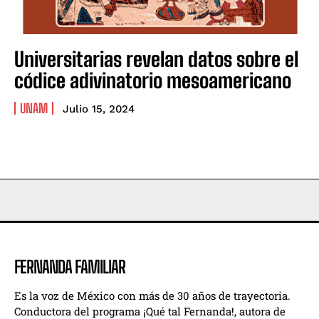
Fundación Sebastián presenta “Maternidad”, la obra
Fundación Sebastián presenta “Maternidad”, la obra
íntima de Maximiliano López-Córdoba
íntima de Maximiliano López-Córdoba
Muere Sonny Rollins, el Coloso del jazz que convirtió
Muere Sonny Rollins, el Coloso del jazz que convirtió
Universitarias revelan datos sobre el
la improvisación en leyenda
la improvisación en leyenda
códice adivinatorio mesoamericano
Descubren al Nagatitán, el dinosaurio gigante que
Descubren al Nagatitán, el dinosaurio gigante que
pesaba como nueve elefantes
pesaba como nueve elefantes
UNAM
Julio 15, 2024
Company
Company
FERNANDA FAMILIAR
Es la voz de México con más de 30 años de trayectoria.
Conductora del programa ¡Qué tal Fernanda!, autora de