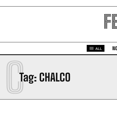
F
NO
ALL
C
Tag:
CHALCO