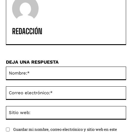
REDACCIÓN
DEJA UNA RESPUESTA
No
Co
ele
Sit
we
Guardar mi nombre, correo electrónico y sitio web en este