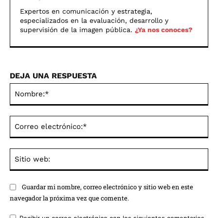
Expertos en comunicación y estrategia,
especializados en la evaluación, desarrollo y
supervisión de la imagen pública.
¿Ya nos conoces?
DEJA UNA RESPUESTA
No
Co
ele
Sit
we
Guardar mi nombre, correo electrónico y sitio web en este
navegador la próxima vez que comente.
Recibir un correo electrónico con los siguientes comentarios