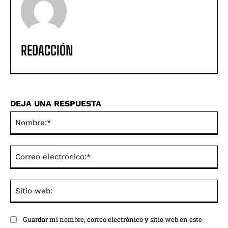
REDACCIÓN
DEJA UNA RESPUESTA
No
Co
ele
Sit
we
Guardar mi nombre, correo electrónico y sitio web en este