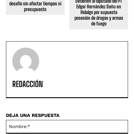
Detienen al diputado del PT
desafío sin afectar tiempos ni
Edgar Hernández Dañu en
presupuesto
Hidalgo por supuesta
posesión de drogas y armas
de fuego
REDACCIÓN
DEJA UNA RESPUESTA
No