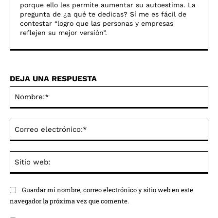
porque ello les permite aumentar su autoestima. La
pregunta de ¿a qué te dedicas? Sí me es fácil de
contestar “logro que las personas y empresas
reflejen su mejor versión”.
DEJA UNA RESPUESTA
No
Co
ele
Sit
we
Guardar mi nombre, correo electrónico y sitio web en este
navegador la próxima vez que comente.