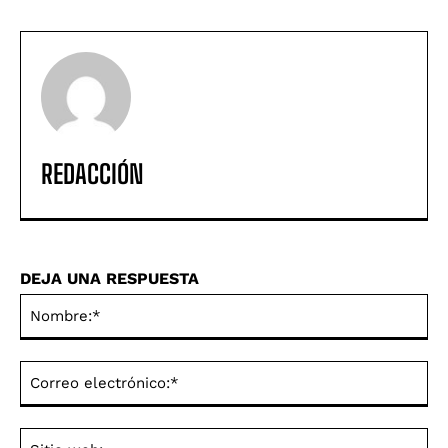
REDACCIÓN
DEJA UNA RESPUESTA
No
Co
ele
Sit