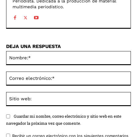
Periodista. Dedicada a la producción de material
multimedia periodístico.
DEJA UNA RESPUESTA
No
Co
ele
Sit
we
Guardar mi nombre, correo electrónico y sitio web en este
navegador la próxima vez que comente.
Recibir un correo electrónico con los siguientes comentarios