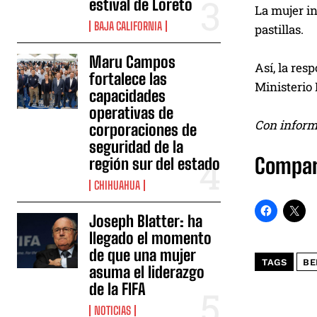
estival de Loreto
La mujer in
BAJA CALIFORNIA
pastillas.
Maru Campos
Así, la res
fortalece las
Ministerio 
capacidades
operativas de
Con inform
corporaciones de
seguridad de la
Compar
región sur del estado
CHIHUAHUA
Joseph Blatter: ha
llegado el momento
de que una mujer
TAGS
BE
asuma el liderazgo
de la FIFA
NOTICIAS