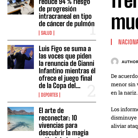
fre
reduce 94 % riesgo
de progresión
mu
intracraneal en tipo
de cáncer de pulmón
SALUD
NACION
Luis Figo se suma a
las voces que piden
la renuncia de Gianni
AUTHOR
Infantino mientras él
De acuerdo 
ofrece el juego final
menor sin 
de la Copa del...
en la nariz.
DEPORTES
Los inform
El arte de
reconectar: 10
disminuye l
vivencias para
aliviar ata
descubrir la magia