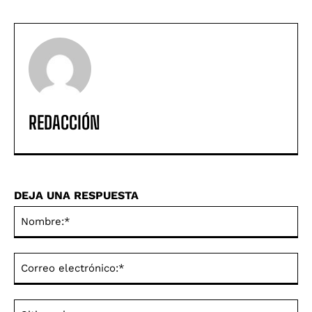
REDACCIÓN
DEJA UNA RESPUESTA
No
Co
ele
Sit