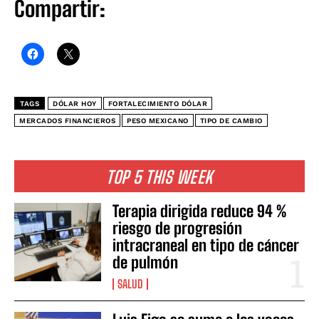
Compartir:
TAGS
DÓLAR HOY
FORTALECIMIENTO DÓLAR
MERCADOS FINANCIEROS
PESO MEXICANO
TIPO DE CAMBIO
TOP 5 THIS WEEK
Terapia dirigida reduce 94 %
riesgo de progresión
intracraneal en tipo de cáncer
de pulmón
SALUD