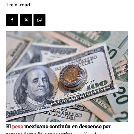
read
1
min.
El
peso
mexicano continúa en descenso por