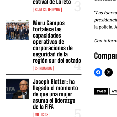
estival de Loreto
BAJA CALIFORNIA
“
Las fuerza
presidencia
Maru Campos
la policía, 
fortalece las
capacidades
Con inform
operativas de
corporaciones de
seguridad de la
Compar
región sur del estado
CHIHUAHUA
Joseph Blatter: ha
llegado el momento
TAGS
AT
de que una mujer
asuma el liderazgo
de la FIFA
NOTICIAS