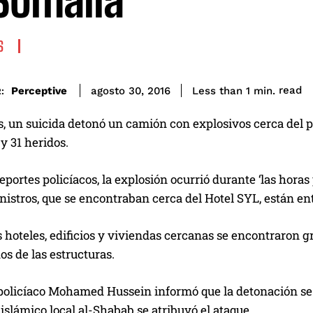
Somalia
S
read
Perceptive
Less than 1
min.
agosto 30, 2016
:
, un suicida detonó un camión con explosivos cerca del p
y 31 heridos.
eportes policíacos, la explosión ocurrió durante ‘las hora
istros, que se encontraban cerca del Hotel SYL, están ent
s hoteles, edificios y viviendas cercanas se encontraron 
s de las estructuras.
 policíaco Mohamed Hussein informó que la detonación se
islámico local al-Shabab se atribuyó el ataque.