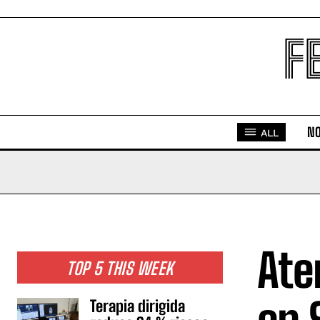
F
NO
ALL
Ate
TOP 5 THIS WEEK
Terapia dirigida