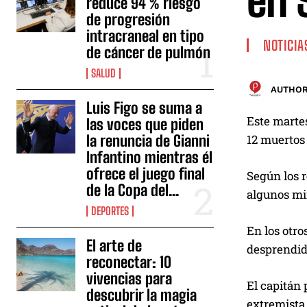
en 
reduce 94 % riesgo
de progresión
intracraneal en tipo
NOTICIA
de cáncer de pulmón
SALUD
AUTHOR
Luis Figo se suma a
Este martes
las voces que piden
la renuncia de Gianni
12 muertos 
Infantino mientras él
ofrece el juego final
Según los r
de la Copa del...
algunos min
DEPORTES
En los otro
El arte de
desprendido
reconectar: 10
vivencias para
El capitán
descubrir la magia
extremista 