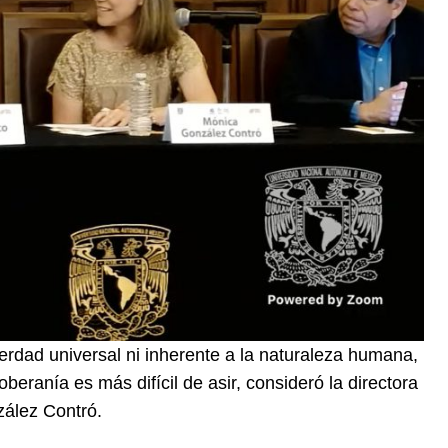
rdad universal ni inherente a la naturaleza humana,
eranía es más difícil de asir, consideró la directora
zález Contró.