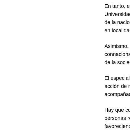
En tanto, 
Universida
de la nacio
en localida
Asimismo, 
connaciona
de la socie
El especia
acción de m
acompañado
Hay que con
personas r
favoreciend