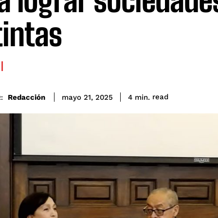
a lograr sociedade
tintas
read
Redacción
4
min.
mayo 21, 2025
: