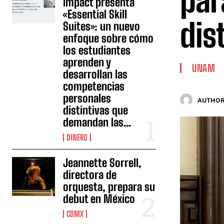
par
Impact presenta
«Essential Skill
dis
Suites»: un nuevo
enfoque sobre cómo
los estudiantes
aprenden y
UNAM
desarrollan las
competencias
personales
AUTHOR
distintivas que
demandan las...
DINERO
Jeannette Sorrell,
directora de
orquesta, prepara su
debut en México
CDMX