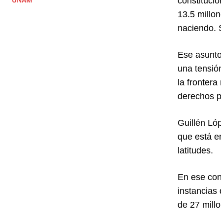
constitucio
UNAM
13.5 millo
naciendo. 
Ese asunto
una tensión
la fronter
derechos p
Guillén Lóp
que está e
latitudes.
En ese con
instancias
de 27 mill