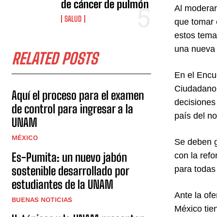
de cáncer de pulmón
Al moderar 
SALUD
que tomar 
estos tema
una nueva v
RELATED POSTS
En el Encu
Ciudadano,
Aquí el proceso para el examen
decisiones 
de control para ingresar a la
país del no
UNAM
MÉXICO
Se deben g
Es-Pumita: un nuevo jabón
con la refo
sostenible desarrollado por
para todas 
estudiantes de la UNAM
Ante la of
BUENAS NOTICIAS
México tie