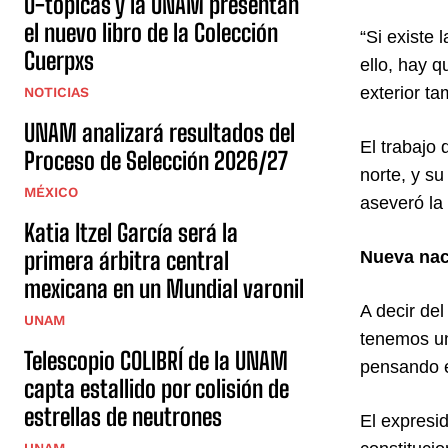
U-tópicas y la UNAM presentan
el nuevo libro de la Colección
“Si existe 
Cuerpxs
ello, hay 
exterior t
NOTICIAS
UNAM analizará resultados del
El trabajo
Proceso de Selección 2026/27
norte, y s
MÉXICO
aseveró la
Katia Itzel García será la
primera árbitra central
Nueva nac
mexicana en un Mundial varonil
A decir de
UNAM
tenemos una
Telescopio COLIBRÍ de la UNAM
pensando en
capta estallido por colisión de
estrellas de neutrones
El expresid