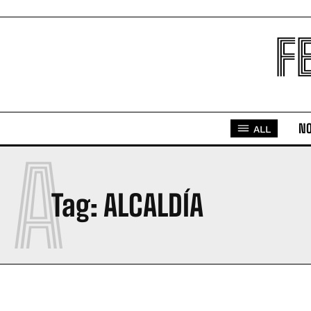
F
NO
ALL
A
Tag:
ALCALDÍA