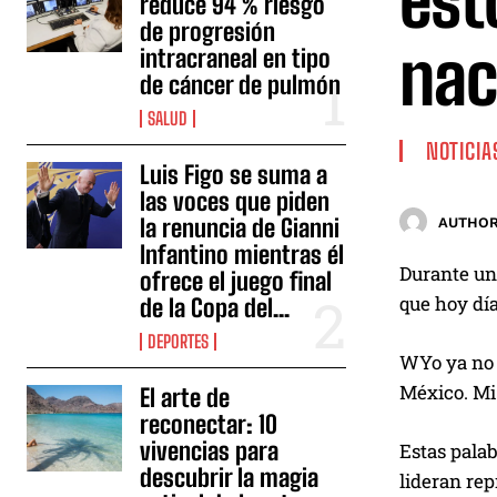
est
reduce 94 % riesgo
de progresión
nac
intracraneal en tipo
de cáncer de pulmón
SALUD
NOTICIA
Luis Figo se suma a
las voces que piden
la renuncia de Gianni
AUTHOR
Infantino mientras él
Durante una
ofrece el juego final
que hoy día
de la Copa del...
DEPORTES
WYo ya no 
México. Mi 
El arte de
reconectar: 10
vivencias para
Estas palab
descubrir la magia
lideran rep