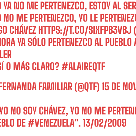
 YA NO ME PERTENEZCO, ESTOY AL SE
 NO ME PERTENEZCO, YO LE PERTENEZ
GO CHÁVEZ
HTTPS://T.CO/SIXFPB3VBJ
(
HORA YA SÓLO PERTENEZCO AL PUEBLO 
LER
SÍ O MÁS CLARO?
#ALAIREQTF
FERNANDA FAMILIAR (@QTF)
15 DE NO
"YO NO SOY CHÁVEZ, YO NO ME PERTEN
EBLO DE
#VENEZUELA
". 13/02/2009