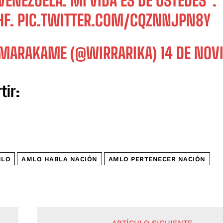
VENEZUELA. MI VIDA ES DE USTEDES".
HF.
PIC.TWITTER.COM/CQZNNJPN8Y
MARAKAME (@WIRRARIKA)
14 DE NOV
tir:
MLO
AMLO HABLA NACIÓN
AMLO PERTENECER NACIÓN