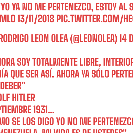
"YO YA NO ME PERTENEZCO, ESTOY AL 
MLO
13/11/2018
PIC.TWITTER.COM/H
RODRIGO LEON OLEA (@LEONOLEA)
14 
ORA SOY TOTALMENTE LIBRE, INTERIOR
ÍA QUE SER ASÍ. AHORA YA SÓLO PERT
 DEBER"
LF HITLER
PTIEMBRE 1931…
MO SE LOS DIGO YO NO ME PERTENEZCO