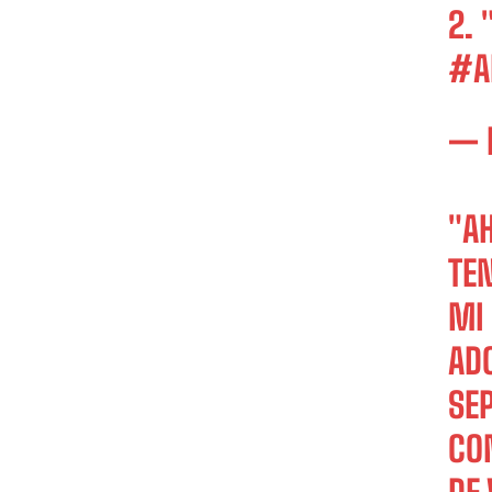
2. 
#A
— 
"AH
TEN
MI
ADO
SE
CO