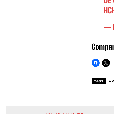
DE 
HC
— 
Compar
TAGS
A