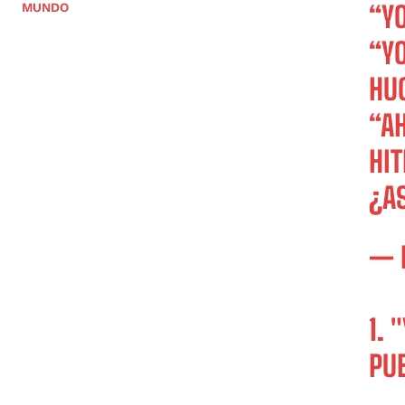
MUNDO
“YO
“YO
HU
“A
HIT
¿A
— 
1. 
PU