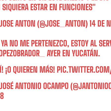
 SIQUIERA ESTAR EN FUNCIONES"
JOSE ANTON (@JOSE_ANTON)
14 DE 
 YA NO ME PERTENEZCO, ESTOY AL SERV
OPEZOBRADOR_
AYER EN YUCATÁN.
Í! ¡O QUIEREN MÁS!
PIC.TWITTER.COM
JOSÉ ANTONIO OCAMPO (@JANTONI
18