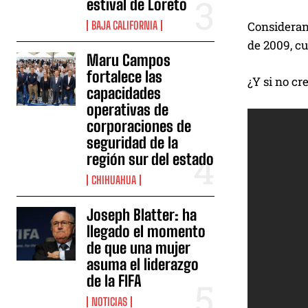
estival de Loreto
BAJA CALIFORNIA
Consideran 
de 2009, cu
Maru Campos
fortalece las
¿Y si no cr
capacidades
operativas de
corporaciones de
seguridad de la
región sur del estado
CHIHUAHUA
Joseph Blatter: ha
llegado el momento
de que una mujer
asuma el liderazgo
de la FIFA
NOTICIAS