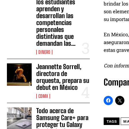
los estudiantes
brindar los
aprenden y
son element
desarrollan las
su importa
competencias
personales
En México, 
distintivas que
aseguraron 
demandan las...
estas grave
DINERO
Con inform
Jeannette Sorrell,
directora de
orquesta, prepara su
Compar
debut en México
CDMX
Todo acerca de
Samsung Care+ para
TAGS
MA
proteger tu Galaxy