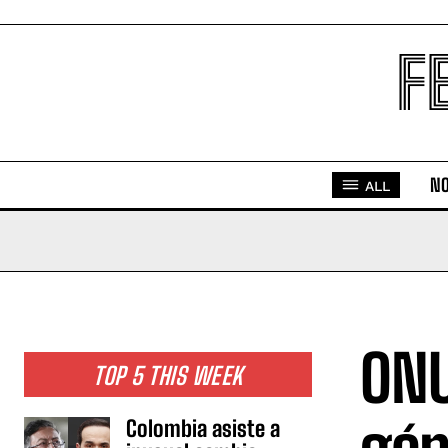
F
NO
ALL
ONU
TOP 5 THIS WEEK
Colombia asiste a