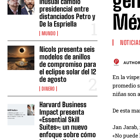
gén
inusual cambio
presidencial entre
Méx
distanciados Petro y
De la Espriella
MUNDO
NOTICIA
Nicols presenta seis
modelos de anillos
de compromiso para
AUTHOR
el eclipse solar del 12
En la víspe
de agosto
promedio si
DINERO
niñas son 
Harvard Business
De esta man
Impact presenta
«Essential Skill
Suites»: un nuevo
Jan Jarab,
enfoque sobre cómo
«No puede h