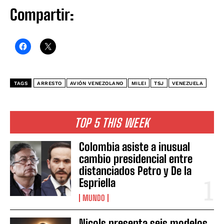
Compartir:
TAGS
ARRESTO
AVIÓN VENEZOLANO
MILEI
TSJ
VENEZUELA
TOP 5 THIS WEEK
Colombia asiste a inusual
cambio presidencial entre
distanciados Petro y De la
Espriella
MUNDO
Nicols presenta seis modelos