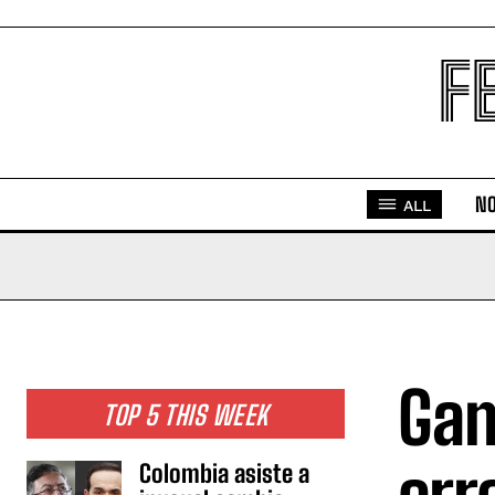
F
NO
ALL
Gam
TOP 5 THIS WEEK
Colombia asiste a