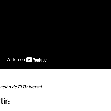
ación de El Universal
tir: