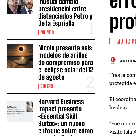
err
inusual cambio
presidencial entre
pro
distanciados Petro y
De la Espriella
MUNDO
NOTICIA
Nicols presenta seis
modelos de anillos
de compromiso para
AUTHOR
el eclipse solar del 12
Tras la con
de agosto
protegida e
DINERO
El coordina
Harvard Business
hechos.
Impact presenta
«Essential Skill
Suites»: un nuevo
“Fue un err
enfoque sobre cómo
visitó Isla