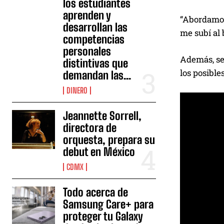
los estudiantes
aprenden y
“Abordamos 
desarrollan las
me subí al 
competencias
personales
Además, se 
distintivas que
los posible
demandan las...
DINERO
Jeannette Sorrell,
directora de
orquesta, prepara su
debut en México
CDMX
Todo acerca de
Samsung Care+ para
proteger tu Galaxy