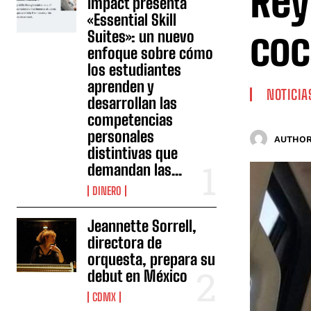
Rey
Impact presenta
«Essential Skill
coc
Suites»: un nuevo
enfoque sobre cómo
los estudiantes
aprenden y
NOTICIA
desarrollan las
competencias
personales
AUTHOR
distintivas que
demandan las...
DINERO
Jeannette Sorrell,
directora de
orquesta, prepara su
debut en México
CDMX