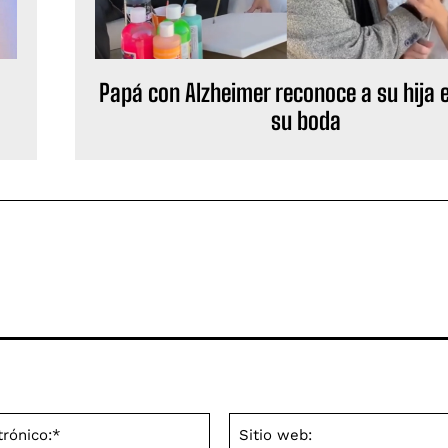
a
Papá con Alzheimer reconoce a su hija e
su boda
Correo
electrónico:*