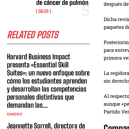
de cáncer de pulmón
después de
SALUD
Dicha revis
paquetes de
RELATED POSTS
Posteriorme
para entrev
Harvard Business Impact
primera vez
presenta «Essential Skill
Suites»: un nuevo enfoque sobre
La regidora
cómo los estudiantes aprenden
sin derecho
y desarrollan las competencias
Al respecto
personales distintivas que
aunque «per
demandan las...
Partido Ver
DINERO
Jeannette Sorrell, directora de
Compar