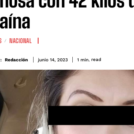
nosa con 42 kilos 
aína
S
NACIONAL
read
Redacción
1
min.
junio 14, 2023
: