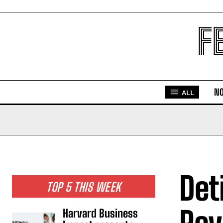
F
NO
ALL
Det
TOP 5 THIS WEEK
Harvard Business