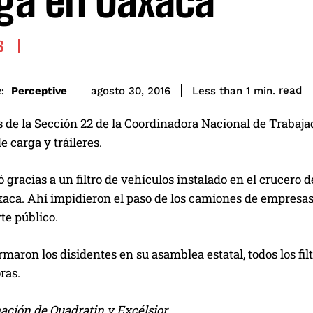
ga en Oaxaca
S
read
Perceptive
Less than 1
min.
agosto 30, 2016
:
s de la Sección 22 de la Coordinadora Nacional de Trabaj
 carga y tráileres.
ó gracias a un filtro de vehículos instalado en el crucero
xaca. Ahí impidieron el paso de los camiones de empresas p
te público.
maron los disidentes en su asamblea estatal, todos los fi
ras.
ación de Quadratin y Excélsior