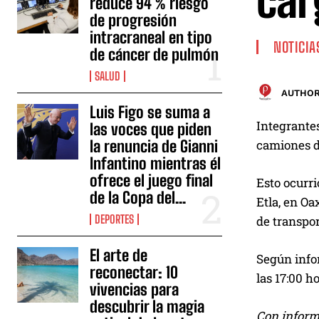
car
reduce 94 % riesgo
de progresión
intracraneal en tipo
NOTICIA
de cáncer de pulmón
SALUD
AUTHOR
Luis Figo se suma a
Integrante
las voces que piden
la renuncia de Gianni
camiones de
Infantino mientras él
ofrece el juego final
Esto ocurri
de la Copa del...
Etla, en Oa
DEPORTES
de transpor
El arte de
Según infor
reconectar: 10
las 17:00 ho
vivencias para
descubrir la magia
Con inform