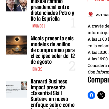
inusual cambio
presidencial entre
distanciados Petro y
AUTHOR
De la Espriella
A través de
MUNDO
informó que
Nicols presenta seis
A las 11:00
modelos de anillos
en la colon
de compromiso para
A las 13:00
el eclipse solar del 12
A las 16:00
de agosto
Considera r
DINERO
Con inform
Compar
Harvard Business
Impact presenta
«Essential Skill
Suites»: un nuevo
enfoque sobre cómo