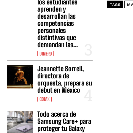
los estudiantes
TAGS
MA
aprenden y
desarrollan las
competencias
personales
distintivas que
demandan las...
DINERO
Jeannette Sorrell,
directora de
orquesta, prepara su
debut en México
CDMX
Todo acerca de
Samsung Care+ para
proteger tu Galaxy