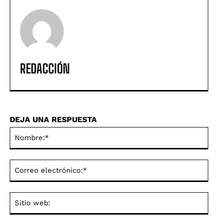
REDACCIÓN
DEJA UNA RESPUESTA
No
Co
ele
Sit
we