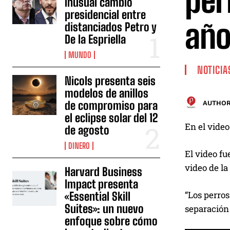
per
inusual cambio
presidencial entre
año
distanciados Petro y
De la Espriella
MUNDO
NOTICIA
Nicols presenta seis
modelos de anillos
de compromiso para
AUTHOR
el eclipse solar del 12
En el video
de agosto
DINERO
El video fu
video de la
Harvard Business
Impact presenta
“Los perros
«Essential Skill
Suites»: un nuevo
separación 
enfoque sobre cómo