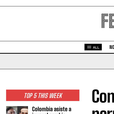
F
NO
ALL
Con
TOP 5 THIS WEEK
Colombia asiste a