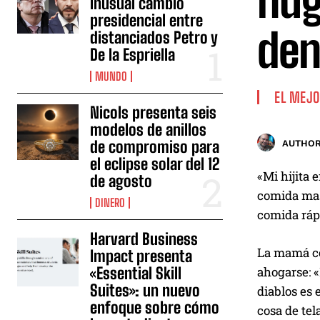
nug
inusual cambio
presidencial entre
den
distanciados Petro y
De la Espriella
MUNDO
EL MEJO
Nicols presenta seis
modelos de anillos
de compromiso para
AUTHOR
el eclipse solar del 12
«Mi hijita 
de agosto
comida mast
DINERO
comida rápi
Harvard Business
La mamá co
Impact presenta
«Essential Skill
ahogarse: «
Suites»: un nuevo
diablos es 
enfoque sobre cómo
cosa de tel