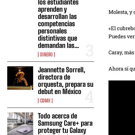
los estudiantes
aprenden y
Molesta, y 
desarrollan las
competencias
«El cubrebo
personales
Puedes ver 
distintivas que
demandan las...
Caray, más
DINERO
Ahora sí qu
Jeannette Sorrell,
directora de
orquesta, prepara su
debut en México
CDMX
Todo acerca de
Samsung Care+ para
proteger tu Galaxy