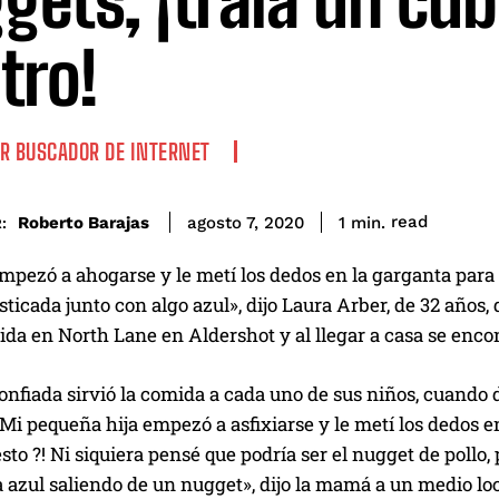
gets, ¡traía un cu
tro!
R BUSCADOR DE INTERNET
read
Roberto Barajas
1
min.
agosto 7, 2020
:
empezó a ahogarse y le metí los dedos en la garganta para r
icada junto con algo azul», dijo Laura Arber, de 32 años, 
da en North Lane en Aldershot y al llegar a casa se encon
nfiada sirvió la comida a cada uno de sus niños, cuando 
Mi pequeña hija empezó a asfixiarse y le metí los dedos en
esto ?! Ni siquiera pensé que podría ser el nugget de pollo, 
a azul saliendo de un nugget», dijo la mamá a un medio loc