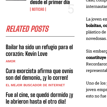
desde el primer día
internautas
NOTICIAS
La joven e
bolsitas, c
RELATED POSTS
plástico de
novedosas.
Bailar ha sido un refugio para el
Sin embargo
corazón: Kevin Love
constituye
AMOR
Recordaron
Cura exorcista afirma que ovnis
representa
son del demonio, ¡y lo corren!
Uno de los 
EL MEJOR BUSCADOR DE INTERNET
joven emp
Fue al cine, se quedó dormido ¡y
esto no fue
le abrieron hasta el otro día!