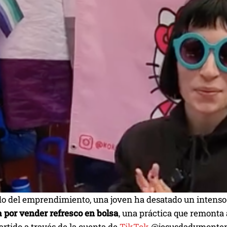
o del emprendimiento, una joven ha desatado un intenso d
 por vender refresco en bolsa
, una práctica que remonta 
rtido a través de la cuenta de
TikTok
@jesusdadymontemay