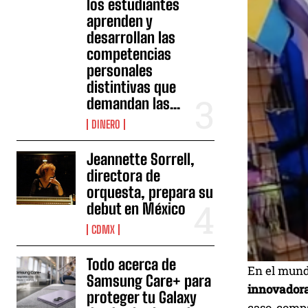
los estudiantes
aprenden y
desarrollan las
competencias
personales
distintivas que
demandan las...
DINERO
Jeannette Sorrell,
directora de
orquesta, prepara su
debut en México
CDMX
Todo acerca de
En el mund
Samsung Care+ para
innovadora
proteger tu Galaxy
caso, compa