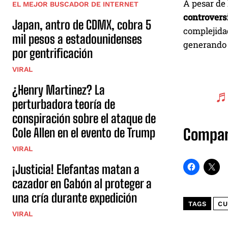
A pesar de 
EL MEJOR BUSCADOR DE INTERNET
controvers
Japan, antro de CDMX, cobra 5
complejida
mil pesos a estadounidenses
generando a
por gentrificación
VIRAL
¿Henry Martinez? La
♬
perturbadora teoría de
conspiración sobre el ataque de
Cole Allen en el evento de Trump
Compar
VIRAL
¡Justicia! Elefantas matan a
cazador en Gabón al proteger a
una cría durante expedición
TAGS
CU
VIRAL