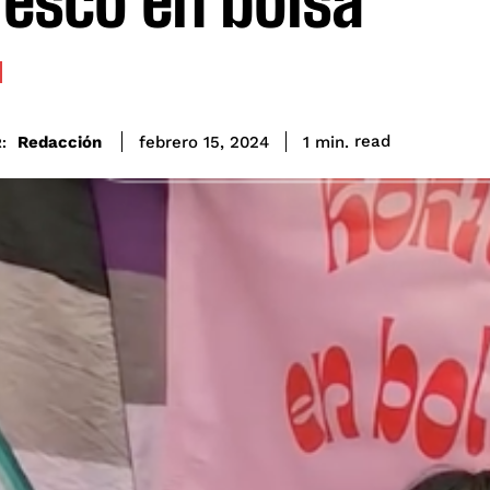
resco en bolsa
read
Redacción
1
min.
febrero 15, 2024
: