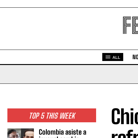
F
NO
ALL
Chi
TOP 5 THIS WEEK
Colombia asiste a