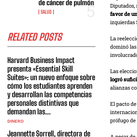
de cáncer de pulmón
Diputados, 
SALUD
favor de un
izquierdas
RELATED POSTS
La reelecc
dominó las 
involucrado
Harvard Business Impact
presenta «Essential Skill
Las eleccio
Suites»: un nuevo enfoque sobre
logró sufi
cómo los estudiantes aprenden
alianzas co
y desarrollan las competencias
personales distintivas que
El pacto de
demandan las...
internacion
prófugo de 
DINERO
Jeannette Sorrell, directora de
A pesar de 