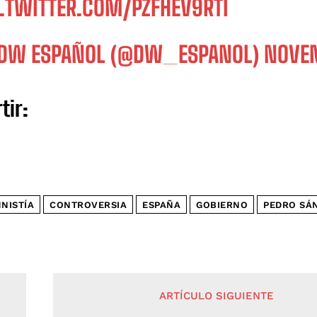
C.TWITTER.COM/PZFHEV9RTI
DW ESPAÑOL (@DW_ESPANOL)
NOVEM
tir:
NISTÍA
CONTROVERSIA
ESPAÑA
GOBIERNO
PEDRO SÁ
ARTÍCULO SIGUIENTE