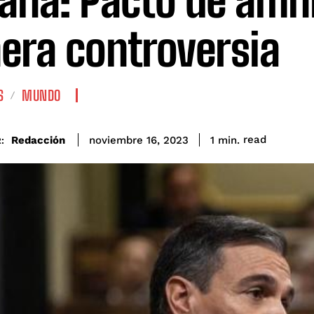
aña: Pacto de amni
era controversia
S
MUNDO
read
Redacción
1
min.
noviembre 16, 2023
: