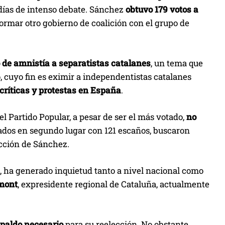
 días de intenso debate. Sánchez
obtuvo 179 votos a
 formar otro gobierno de coalición con el grupo de
 de amnistía a separatistas catalanes
, un tema que
o, cuyo fin es eximir a independentistas catalanes
 críticas y protestas en España
.
el Partido Popular, a pesar de ser el más votado,
no
icados en segundo lugar con 121 escaños, buscaron
ección de Sánchez.
s, ha generado inquietud tanto a nivel nacional como
emont
, expresidente regional de Cataluña, actualmente
spaldo necesario
para su reelección. No obstante,