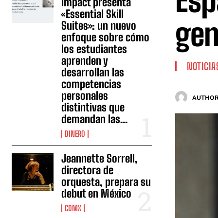
Esp
Impact presenta
«Essential Skill
gen
Suites»: un nuevo
enfoque sobre cómo
los estudiantes
aprenden y
NOTICIA
desarrollan las
competencias
personales
AUTHOR
distintivas que
demandan las...
DINERO
Jeannette Sorrell,
directora de
orquesta, prepara su
debut en México
CDMX