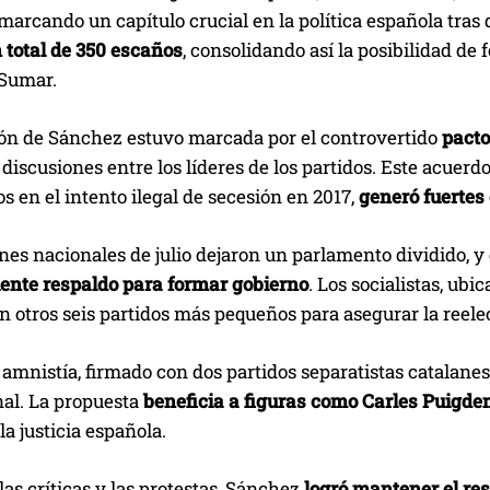
marcando un capítulo crucial en la política española tras
 total de 350 escaños
, consolidando así la posibilidad de
 Sumar.
ión de Sánchez estuvo marcada por el controvertido
pacto
discusiones entre los líderes de los partidos. Este acuerd
s en el intento ilegal de secesión en 2017,
generó fuertes
nes nacionales de julio dejaron un parlamento dividido, y 
ciente respaldo para formar gobierno
. Los socialistas, ub
n otros seis partidos más pequeños para asegurar la reel
 amnistía, firmado con dos partidos separatistas catalane
al. La propuesta
beneficia a figuras como Carles Puigd
la justicia española.
las críticas y las protestas, Sánchez
logró mantener el re