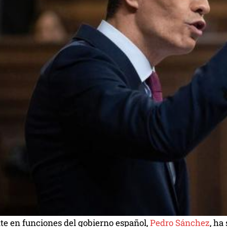
te en funciones del gobierno español,
Pedro Sánchez
, ha