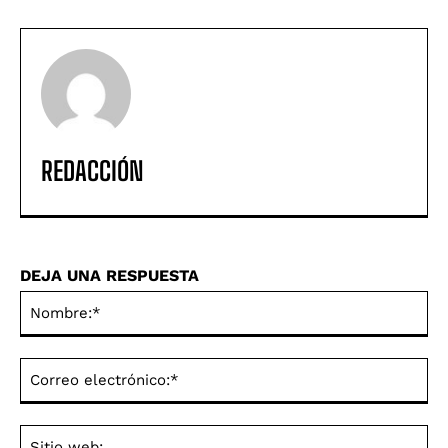
REDACCIÓN
DEJA UNA RESPUESTA
No
Co
ele
Sit