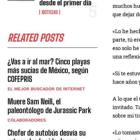
desde el primer día
muchos huev
NOTICIAS
que dejar d
«Lo he hech
RELATED POSTS
parte, tú e
eso solo he
una reflexi
¿Vas a ir al mar? Cinco playas
más sucias de México, según
«Si te estu
COFEPRIS
hace años y
EL MEJOR BUSCADOR DE INTERNET
A lo que el
Muere Sam Neill, el
invitado. T
paleontólogo de Jurassic Park
sobre mi tr
COLABORADORES
Chofer de autobús desvía su
«Lo tomaste