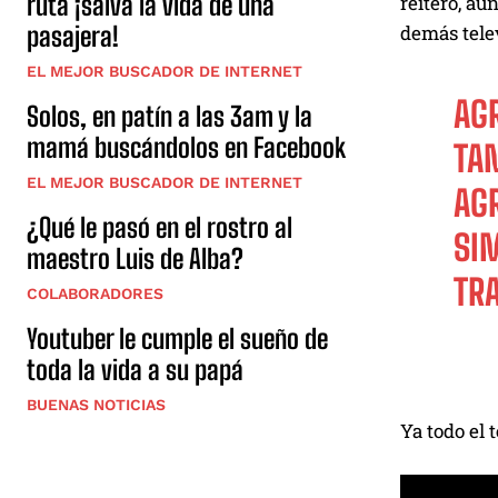
ruta ¡salva la vida de una
reitero, aú
demás telev
pasajera!
EL MEJOR BUSCADOR DE INTERNET
AG
Solos, en patín a las 3am y la
mamá buscándolos en Facebook
TA
EL MEJOR BUSCADOR DE INTERNET
AG
¿Qué le pasó en el rostro al
SI
maestro Luis de Alba?
TR
COLABORADORES
Youtuber le cumple el sueño de
toda la vida a su papá
BUENAS NOTICIAS
Ya todo el 