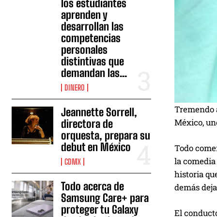
los estudiantes
aprenden y
desarrollan las
competencias
personales
distintivas que
demandan las...
DINERO
Tremendo a
Jeannette Sorrell,
México, uno
directora de
orquesta, prepara su
debut en México
Todo comenz
la comedia 
CDMX
historia q
Todo acerca de
demás deja 
Samsung Care+ para
proteger tu Galaxy
El conducto