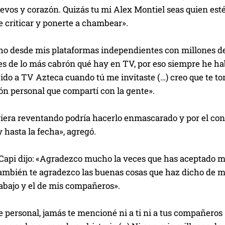
os y corazón. Quizás tu mi Alex Montiel seas quien esté a
e criticar y ponerte a chambear».
o desde mis plataformas independientes con millones de v
res de lo más cabrón qué hay en TV, por eso siempre he hab
 ido a TV Azteca cuando tú me invitaste (…) creo que te toma
ón personal que compartí con la gente».
viera reventando podría hacerlo enmascarado y por el cont
 hasta la fecha», agregó.
 Capi dijo: «Agradezco mucho la veces que has aceptado m
ambién te agradezco las buenas cosas que haz dicho de mí.
abajo y el de mis compañeros».
 personal, jamás te mencioné ni a ti ni a tus compañeros