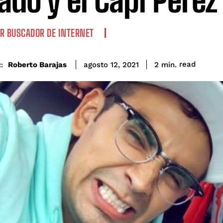
ado y el Capi Pérez
R BUSCADOR DE INTERNET
read
Roberto Barajas
2
min.
agosto 12, 2021
: