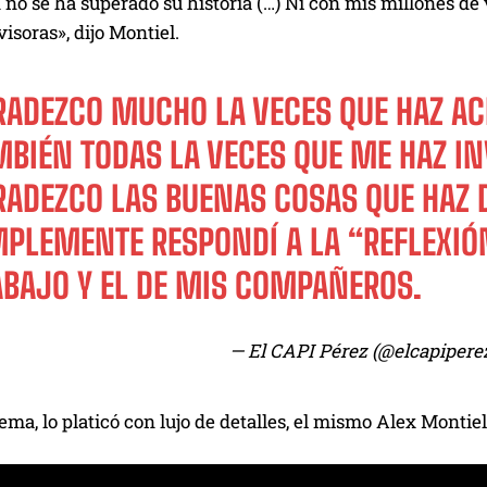
n no se ha superado su historia (…) Ni con mis millones de 
isoras», dijo Montiel.
RADEZCO MUCHO LA VECES QUE HAZ AC
MBIÉN TODAS LA VECES QUE ME HAZ IN
RADEZCO LAS BUENAS COSAS QUE HAZ D
MPLEMENTE RESPONDÍ A LA “REFLEXIÓN
ABAJO Y EL DE MIS COMPAÑEROS.
— El CAPI Pérez (@elcapipere
tema, lo platicó con lujo de detalles, el mismo Alex Montiel