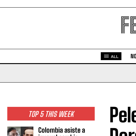
F
NO
ALL
Pel
TOP 5 THIS WEEK
Colombia asiste a