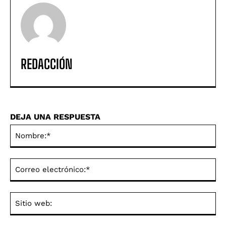
REDACCIÓN
DEJA UNA RESPUESTA
No
Co
ele
Sit
we