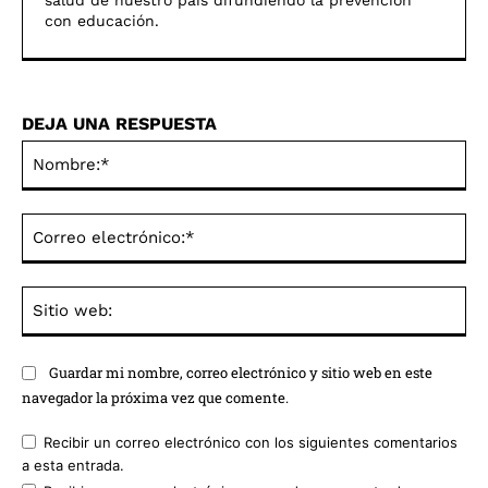
salud de nuestro paí­s difundiendo la prevención
con educación.
DEJA UNA RESPUESTA
No
Co
ele
Sit
we
Guardar mi nombre, correo electrónico y sitio web en este
navegador la próxima vez que comente.
Recibir un correo electrónico con los siguientes comentarios
a esta entrada.