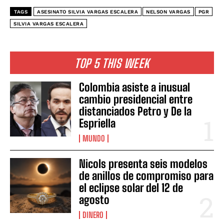
TAGS
ASESINATO SILVIA VARGAS ESCALERA
NELSON VARGAS
PGR
SILVIA VARGAS ESCALERA
TOP 5 THIS WEEK
Colombia asiste a inusual
cambio presidencial entre
distanciados Petro y De la
Espriella
MUNDO
Nicols presenta seis modelos
de anillos de compromiso para
el eclipse solar del 12 de
agosto
DINERO